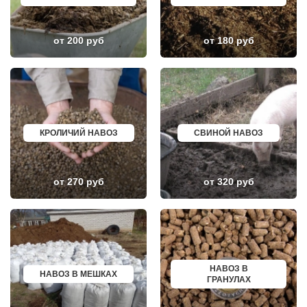
КОЖИНО
КИСЛОВОДСК
КОКОШКИНО
КРОПОТКИН
КОЛЮБАКИНО
УСОЛЬЕ
КОММУНАРКА
НИЖНЕВАРТОВСК
от 200 руб
от 180 руб
КОНСТАНТИНОВО
КОРЕНОВСК
КОРЕНЕВО
ПИОНЕРСКИЙ
КОРОЛЕВ
КИРИШИ
КОСИНО
САРОВ
КОТЕЛЬНИКИ
ЧАПАЕВСК
КРАСКОВО
АЛЕКСИН
КРАСНАЯ ПАХРА
БЕЛОРЕЧЕНСК
КРАСНОАРМЕЙСК
БОЛЬШОЙ КАМЕНЬ
КРОЛИЧИЙ НАВОЗ
СВИНОЙ НАВОЗ
КРАСНОГОРСК
КИРЖАЧ
КРАСНОЗАВОДСК
ПРИОЗЕРСК
КРАСНОЗНАМЕНСК
САЛЬСК
КРАТОВО
ТОБОЛЬСК
от 270 руб
от 320 руб
КРЮКОВО
ВОТКИНСК
КУБИНКА
КИЗЛЯР
КУПАВНА
БЕРДСК
КУРОВСКОЕ
НЕФТЕЮГАНСК
ЛЕСНОЙ
ВОЛХОВ
ЛЕТОВО
САЛАВАТ
ЛИКИНО-ДУЛЕВО
СОСНОВЫЙ БОР
ЛОБАНОВО
РЕВДА
ЛОБНЯ
ГАГАРИН
НАВОЗ В
НАВОЗ В МЕШКАХ
ЛОПАТИНСКИЙ
ПОЧИНОК
ГРАНУЛАХ
ЛОСИНО-ПЕТРОВСКИЙ
ГУСЕВ
ЛОТОШИНО
КАНАШ