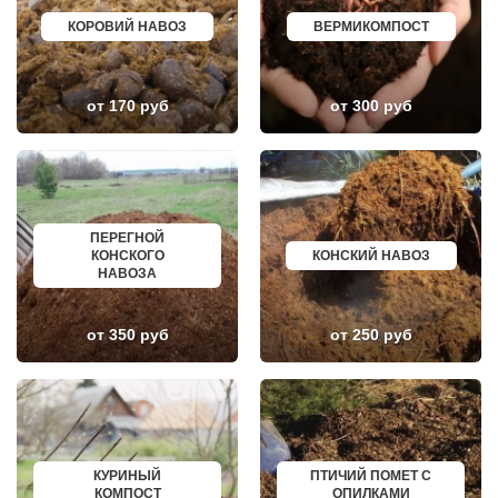
ДОРОХОВО
ЖЕЛЕЗНОГОРСК
ДРЕЗНА
АСБЕСТ
КОРОВИЙ НАВОЗ
ВЕРМИКОМПОСТ
ДРУЖБА
БОРИСОГЛЕБСК
ДУБКИ
БУЗУЛУК
ДУБНА
ЕССЕНТУКИ
ДУБОВАЯ РОЩА
КАНСК
от 170 руб
от 300 руб
ЕГОРЬЕВСК
ТОСНО
ЖЕЛЕЗНОДОРОЖНЫЙ
ЭЛИСТА
ЖИЛЕВО
ХАСАВЮРТ
ЖУКОВСКИЙ
УХТА
ЗАГОРЯНСКИЙ
НОРИЛЬСК
ЗАПРУДНЯ
РЕЖ
ЗАРАЙСК
НОВОАЛТАЙСК
ПЕРЕГНОЙ
ЗАРЕЧЬЕ
НЕВИННОМЫССК
КОНСКОГО
КОНСКИЙ НАВОЗ
ЗВЕНИГОРОД
ГОРНО АЛТАЙСК
НАВОЗА
ЗЕЛЕНОГРАД
КИНЕШМА
ЗЕЛЕНОГРАДСКИЙ
СЕРОВ
ЗНАМЯ ОКТЯБРЯ
АЛЬМЕТЬЕВСК
ИВАНТЕЕВКА
ГРОЗНЫЙ
от 350 руб
от 250 руб
ИКША
ЗЛАТОУСТ
ИСТРА
НОВОЧЕБОКСАРСК
КАЛИНИНЕЦ
МИРНЫЙ
КАШИРА
ГЕОРГИЕВСК
КИЕВСКИЙ
НОВОКУЙБЫШЕВСК
КЛИМОВСК
МИНЕРАЛЬНЫЕ ВОДЫ
КЛИН
ЕЛАБУГА
КЛЯЗЬМА
ЕЛЕЦ
КУРИНЫЙ
ПТИЧИЙ ПОМЕТ С
КНУТОВО
ПАВЛОВО
КОМПОСТ
ОПИЛКАМИ