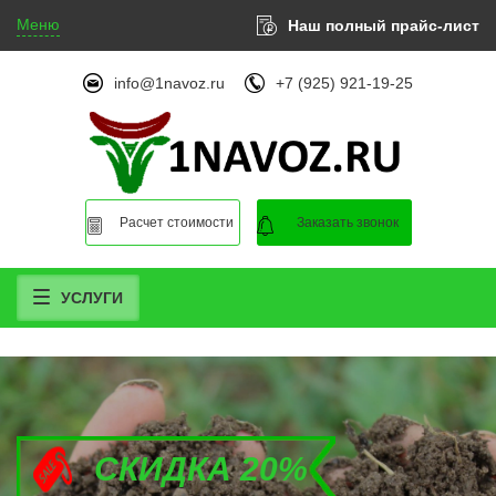
Меню
Наш полный прайс-лист
info@1navoz.ru
+7 (925) 921-19-25
Расчет стоимости
Заказать звонок
УСЛУГИ
СКИДКА 20%
СКИДКА 20%
СКИДКА 20%