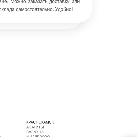
не. Можно заказать доставку или
бывает. 
склада самостоятельно. Удобно!
целом от
приятные 
И
КРАСНОКАМСК
АПАТИТЫ
БАЛАХНА