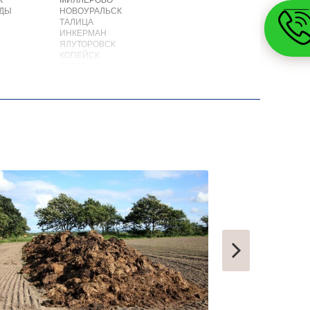
К
МИЛЛЕРОВО
ОДЫ
НОВОУРАЛЬСК
ТАЛИЦА
ИНКЕРМАН
ЯЛУТОРОВСК
КОПЕЙСК
САТКА
АХТУБИНСК
ИШИМБАЙ
БИРОБИДЖАН
ШАРЫПОВО
ВАЛДАЙ
КУЙБЫШЕВ
СОЛИКАМСК
РОСЛАВЛЬ
ЗАВОДОУКОВСК
ЮЖНОУРАЛЬСК
ДЮРТЮЛИ
УЧАЛЫ
ВАЛУЙКИ
УРЮПИНСК
ЧАПЛЫГИН
МОНЧЕГОРСК
БЕЛИНСКИЙ
ПОХВИСТНЕВО
РАССКАЗОВО
МЕГИОН
ТОПКИ