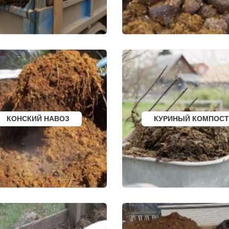
ГРЯЗИ
БЕЛОЯРСКИЙ
ДНО
ГУСЬ ХРУСТАЛЬН
ПАВНА
ТЕМРЮК
ИЗБЕРБАШ
ЛУГА
НАЗРАНЬ
РОДОК
БАТАЙСК
АБИНСК
Я
МАЙКОП
ПЕРЕВОЗ
РЫБИНСК
ИСКИТИМ
СЛАВЯНСК НА КУБАНИ
СЫСЕРТЬ
ТУЙМАЗЫ
КЫЗЫЛ
МУРОМ
МИХАЙЛОВКА
ЩИК
СЫЗРАНЬ
АКСАЙ
ПУШКИН
ПЕРЕСЛАВЛЬ ЗАЛ
ВСЕВОЛОЖСК
ЖУКОВ
АРЗАМАС
КУРЧАТОВ
АРМАВИР
УГЛИЧ
КОНСКИЙ НАВОЗ
КУРИНЫЙ КОМПОСТ
СЛАНЦЫ
ШЕБЕКИНО
ИЙ БОР
ПЛАСТ
БЕЛОВО
САФОНОВО
СОКОЛ
БИЙСК
ОЗЕРСК
ВОЛГОДОНСК
ОКТЯБРЬСК
ТИХОРЕЦК
КИМРЫ
КИНГИСЕПП
КОТЛАС
Е
ТИМАШЕВСК
УСТЬ ИЛИМСК
КА
ГАТЧИНА
ШАДРИНСК
Е
ПЕТЕРГОФ
ДАНКОВ
НЫЙ
ГУЛЬКЕВИЧИ
МИЧУРИНСК
ВЫКСА
ВЯЗНИКИ
БЕРЕЗОВСКИЙ
ГОРОДЕЦ