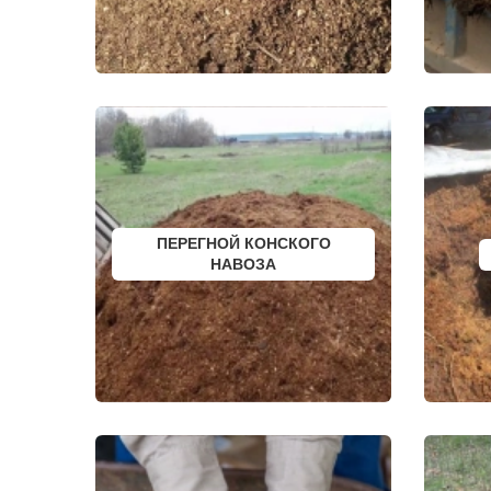
ДРЕЗНА
СОФРИНО
ДРУЖБА
СОФЬИНО
ДУБКИ
СТАРАЯ КУ
ДУБНА
СТАРБЕЕВО
ДУБОВАЯ РОЩА
СТАРЫЙ ГО
ЕГОРЬЕВСК
СТОЛБОВА
ЖЕЛЕЗНОДОРОЖНЫЙ
СТУПИНО
ЖИЛЕВО
СХОДНЯ
ЖУКОВСКИЙ
СЫЧЕВО
ЗАГОРЯНСКИЙ
ТАЛДОМ
ЗАПРУДНЯ
ТЕКСТИЛЬ
ЗАРАЙСК
ТЕМПЫ
ЗАРЕЧЬЕ
ТИШКОВО
ЗВЕНИГОРОД
ТОМИЛИНО
ПЕРЕГНОЙ КОНСКОГО
ЗЕЛЕНОГРАД
ТРОИЦК
ЗЕЛЕНОГРАДСКИЙ
НАВОЗА
ТРОИЦКОЕ
ЗНАМЯ ОКТЯБРЯ
ТУГОЛЕССК
ИВАНТЕЕВКА
ТУПИКОВО
ИКША
ТУЧКОВО
ИСТРА
УВАРОВКА
КАЛИНИНЕЦ
УДЕЛЬНАЯ
КАШИРА
УЗУНОВО
КИЕВСКИЙ
УСПЕНСКО
КЛИМОВСК
ФИРСАНОВ
КЛИН
ФОМИНСКО
КЛЯЗЬМА
ФОСФОРИТ
КНУТОВО
ФРЯЗИНО
КОЖИНО
ФРЯНОВО