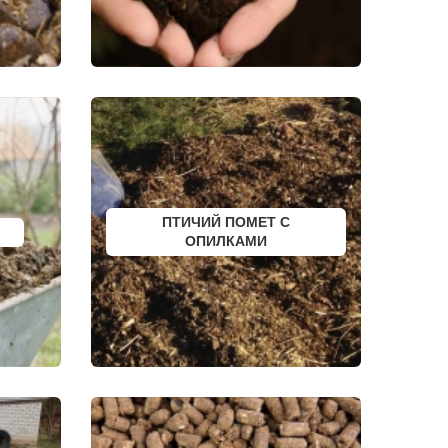
ПОЛЯРНЫЙ
ЫЙ
КУЛЕБАКИ
СЕРГАЧ
ПОРХОВ
РЫБНОЕ
АТКАРСК
ЕРШОВ
ГУБКИНСКИЙ
ЗАРИНСК
НОВОЗЫБКОВ
КИРИЛЛОВ
ЕССКИЙ
БОГУЧАР
БОРОВСК
МЕДЫНЬ
ПТИЧИЙ ПОМЕТ С
СОРТАВАЛА
КАЛТАН
ОПИЛКАМИ
ЮРГА
ВЯТСКИЕ ПОЛЯНЫ
ОЛЕНЕГОРСК
ЛЫСЬВА
НЕРЮНГРИ
АРСК
УДОМЛЯ
АМУРСК
ЧЕБАРКУЛЬ
НОЯБРЬСК
ГОРОХОВЕЦ
КАЛАЧ