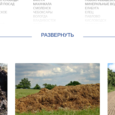
Я СЛОБОДА
КАЛУГА
НОВОКУЙБЫШЕВС
Й ПОСАД
МАХАЧКАЛА
МИНЕРАЛЬНЫЕ В
СМОЛЕНСК
ЕЛАБУГА
СКОЕ
ЧЕБОКСАРЫ
ЕЛЕЦ
ВОЛОГДА
ПАВЛОВО
ВЛАДИВОСТОК
КИСЛОВОДСК
КИЙ
ОРЁЛ
КРОПОТКИН
АСТРАХАНЬ
УСОЛЬЕ
ОРЛОВ
НИЖНЕВАРТОВСК
О
КОСТРОМА
КОРЕНОВСК
ОСКРЕСЕНСКОЕ
ПСКОВ
ПИОНЕРСКИЙ
ИОКОМБИНАТА
ВЕЛИКИЙ НОВГОРОД
КИРИШИ
ОЛЬШЕВИК
НАБЕРЕЖНЫЕ ЧЕЛНЫ
САРОВ
ОЛОДАРСКОГО
МУРМАНСК
ЧАПАЕВСК
ОРОВСКОГО
АРХАНГЕЛЬСК
АЛЕКСИН
М. ЦЮРУПЫ
САРАНСК
БЕЛОРЕЧЕНСК
ЛЕСНЫЕ ПОЛЯНЫ
ПЕТРОЗАВОДСК
БОЛЬШОЙ КАМЕНЬ
МС
ОТРАДНЫЙ
КИРЖАЧ
ЕН
ЧЕРЕПОВЕЦ
ПРИОЗЕРСК
КИЙ
ОБЬ
САЛЬСК
ЛЬНЫЙ
НОВОКУЗНЕЦК
ТОБОЛЬСК
СКИЙ
ПЯТИГОРСК
ВОТКИНСК
ОТРАДНОЕ
КИЗЛЯР
УЛАН УДЭ
БЕРДСК
СОВЕТСКИЙ
НЕФТЕЮГАНСК
СТАРЫЙ ОСКОЛ
ВОЛХОВ
ЧИТА
САЛАВАТ
ИЙ
КОВРОВ
СОСНОВЫЙ БОР