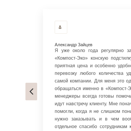
Александр Зайцев
» и очень
Я уже около года регулярно з
компост в
«Компост-Эко» конскую подстилк
ло очень
приятная цена и особенно удобн
 заказа в
перевозку любого количества у
серьезных
самой компании. Для меня это о
. Компост
обращаться именно в «Компост-Эк
указанном
менеджеры всегда готовы помоч
идут навстречу клиенту. Мне пона
помогли, когда я не слишком пон
но здесь.
нужно заказывать и в чем воо
льность
отдельное спасибо сотрудникам 