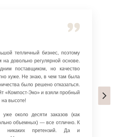
Михаил Му
ьшой тепличный бизнес, поэтому
Регуляр
 на довольно регулярной основе.
«Компост-
дним поставщиком, но качество
удобрен
тно хуже. Не знаю, в чем там была
заказыв
дничества было решено отказаться.
конкурент
йт «Компост-Эко» и взяли пробный
но все же
о на высоте!
Очень рад
 уже около десяти заказов (как
этот сче
ольно объемных) — все отлично. К
можно зак
но никаких претензий. Да и
а не подс