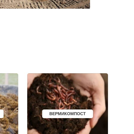
ЗЕЛЕНОГОРСК
ДМИТРОВСК
СКОПИН
МАРКС
ПЕТРОВСК
ЗЕЛЕНОКУМСК
НУРЛАТ
ЗУБЦОВ
САЯНОГОРСК
АША
ОНЕГА
БЕЛОРЕЦК
И
СИБАЙ
СОВЕТСК
КОНДРОВО
ТАШТАГОЛ
УСИНСК
НОВОТРОИЦК
ЗАРЕЧНЫЙ
НЫТВА
АРАМИЛЬ
КОТОВО
ФРОЛОВО
СЕМИЛУКИ
ВЕРМИКОМПОСТ
УСТЬ-КУТ
СЛОБОДСКОЙ
ПИКАЛЕВО
К
КОВЫЛКИНО