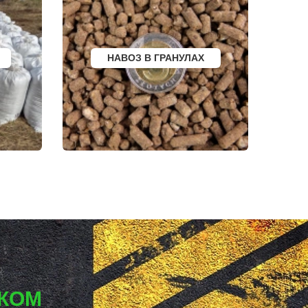
БАЛТИЙСК
ЛЮДИНОВО
МЕЩОВСК
ЕЛИЗОВО
КИСЕЛЕВСК
БОГОТОЛ
НАВОЗ В ГРАНУЛАХ
РУЗАЕВКА
БУГУРУСЛАН
АРТЕМОВСКИЙ
КРАСНОТУРЬИНСК
СЕВЕРСК
ВЕНЕВ
БЕЛОКУРИХА
 АМУРЕ
КОРЯЖМА
ЮРЬЕВ-ПОЛЬСКИЙ
ФУРМАНОВ
НИЖНЕУДИНСК
РСК
ШЕЛЕХОВ
УРЖУМ
ЛЕБЕДЯНЬ
ЛЫСКОВО
КАЛАЧИНСК
СОРОЧИНСК
ГОРНОЗАВОДСК
ВЕРХНИЙ ТАГИЛ
КАРПИНСК
БЕЛЕВ
СКОМ
ДОНСКОЙ