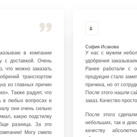
София Исакова
аказываю в компании
У нас с мужем небол
у с доставкой. Очень
удобрения заказываем
о, что можно заказать
Ранее работали с о
добрений транспортом
продукции стало заме
дна из главных причин
причина, но от сотру
о». Также радует, что
После этого нашли са
ь в любых вопросах и
заказ. Качество прост
чалу они очень сильно
После этого сделали
имал, какую подстилку
небольших, так и дов
бще разница. За это
качеству абсолют
компании! Могу смело