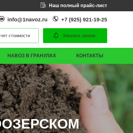
Наш полный прайс-лист
info@1navoz.ru
+7 (925) 921-19-25
чет стоимости
Заказать звонок
НАВОЗ В ГРАНУЛАХ
КОНТАКТЫ
ООЗЕРСКОМ
ООЗЕРСКОМ
ООЗЕРСКОМ