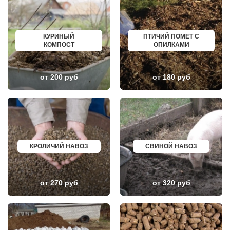
НЕКРАСОВКА
ИЗБЕРБАШ
НЕКРАСОВСКИЙ
НАЗРАНЬ
НЕМЧИНОВКА
АБИНСК
НИЖНЕЕ ВАЛУЕВО
ПЕРЕВОЗ
НОВИНКИ
ИСКИТИМ
КУРИНЫЙ
ПТИЧИЙ ПОМЕТ С
НОВОБРАТЦЕВСКИЙ
СЫСЕРТЬ
КОМПОСТ
ОПИЛКАМИ
НОВОИВАНОВСКОЕ
КЫЗЫЛ
НОВОПЕТРОВСКОЕ
МИХАЙЛОВКА
НОВОПОДРЕЗКОВО
АКСАЙ
НОВОСИНЬКОВО
ПЕРЕСЛАВЛЬ ЗАЛЕССКИЙ
от 200 руб
от 180 руб
НОГИНСК
ЖУКОВ
ОБОЛЕНСК
КУРЧАТОВ
ОБУХОВО
УГЛИЧ
ОДИНЦОВО
ШЕБЕКИНО
ОЖЕРЕЛЬЕ
БЕЛОВО
ОКТЯБРЬСКИЙ
СОКОЛ
ОПАЛИХА
ОЗЕРСК
ОРЕХОВО-ЗУЕВО
ОКТЯБРЬСК
КРОЛИЧИЙ НАВОЗ
СВИНОЙ НАВОЗ
ОСТРОВЦЫ
КИМРЫ
ПАВЛОВСКАЯ СЛОБОДА
КОТЛАС
ПАВЛОВСКИЙ ПОСАД
УСТЬ ИЛИМСК
ПЕНИНО
ШАДРИНСК
ПЕРВОМАЙСКОЕ
ДАНКОВ
от 270 руб
от 320 руб
ПЕРЕСВЕТ
МИЧУРИНСК
ПЕСКИ
ВЯЗНИКИ
ПИРОГОВСКИЙ
ГОРОДЕЦ
ПОВАРОВО
САСОВО
ПОДОЛЬСК
СУХОЙ ЛОГ