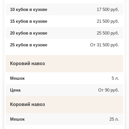
ВАТУТИНКИ
ЧАЙКОВСКИЙ
ВЕРБИЛКИ
НОВОЧЕРКАССК
10 кубов в кузове
17 500 руб.
ВЕРЕЙКА
МИАСС
ВЕРЕЯ
НАЛЬЧИК
ВЕРХНЕЕ МЯЧКОВО
УССУРИЙСК
15 кубов в кузове
21 500 руб.
ВЕРХОВЬЕ
КАМЕНСК ШАХТИНСКИЙ
ВИДНОЕ
КРАСНОЕ СЕЛО
ВИШНЯКОВСКИЕ ДАЧИ
ОРСК
20 кубов в кузове
25 500 руб.
ВЛАСЬЕВО
БЕРЕЗНИКИ
ВНУКОВО
ЯКУТСК
25 кубов в кузове
От 31 500 руб.
ВОЛОКОЛАМСК
КАМЕНСК УРАЛЬСКИЙ
ВОРОНОВО
БАЛАБАНОВО
ВОСКРЕСЕНСК
ВОЛОСОВО
ВОСТОЧНЫЙ
СЕРТОЛОВО
Коровий навоз
ВОСТРЯКОВО
ПЕРВОУРАЛЬСК
ВОСХОД
КИНЕЛЬ
ВЫСОКОВСК
НЕФТЕКАМСК
Мешок
5 л.
ГАЗОПРОВОД
БОГОРОДСК
ГЛАГОЛЕВО
АРТЕМ
ГЛЕБОВСКИЙ
ГОРЯЧИЙ КЛЮЧ
Цена
От 90 руб.
ГОЛИЦИНО
БОРОВИЧИ
ГОРКИ ЛЕНИНСКИЕ
ХАНТЫ МАНСИЙСК
ГОРКИ-10
ДМИТРИЕВ
Коровий навоз
ДАВЫДОВО
ПЕТРОПАВЛОВСК КАМЧАТСКИЙ
ДЕДЕНЕВО
АПШЕРОНСК
ДЕДОВСК
ВЕЛИКИЕ ЛУКИ
Мешок
25 л.
ДЕМИХОВО
ЛОМОНОСОВ
ДЗЕРЖИНСКИЙ
НИЖНЕКАМСК