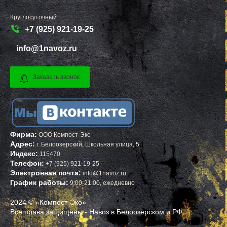
ТАЛДОМ
БЕЛЕБЕЙ
ТЕКСТИЛЬЩИК
ПРИМОРСК
ТЕМПЫ
ЯСНЫЙ
Круглосуточный
ТИШКОВО
ВЕРЕЩАГИНО
+7 (925) 921-19-25
ТОМИЛИНО
ГУБАХА
ТРОИЦК
УЗЛОВАЯ
info@1navoz.ru
ТРОИЦКОЕ
САЛЕХАРД
ТУГОЛЕССКИЙ БОР
ПРОКОПЬЕВСК
ТУПИКОВО
СЕМЕНОВ
ТУЧКОВО
СТАРАЯ РУССА
Заказать звонок
УВАРОВКА
КРАСНОКАМСК
УДЕЛЬНАЯ
АПАТИТЫ
УЗУНОВО
БАЛАХНА
УСПЕНСКОЕ
МИЛЛЕРОВО
ФИРСАНОВКА
НОВОУРАЛЬСК
ФОМИНСКОЕ
ТАЛИЦА
ФОСФОРИТНЫЙ
ИНКЕРМАН
Фирма:
ООО Компост-Эко
ФРЯЗИНО
ЯЛУТОРОВСК
Адрес:
г.
Белоозерский
,
Школьная улица, 5
ФРЯНОВО
КОПЕЙСК
Индекс:
115470
ХИМКИ
САТКА
ХОРЛОВО
АХТУБИНСК
Телефон:
+7 (925) 921-19-25
ХОТЬКОВО
ИШИМБАЙ
Электронная почта:
info@1navoz.ru
ЧЕРЕПОВО
БИРОБИДЖАН
График работы:
9:00-21:00, ежедневно
ЧЕРКИЗОВО
ШАРЫПОВО
ЧЕРНОГОЛОВКА
ВАЛДАЙ
2024 © «Компост-Эко»
ЧЕРНОЕ
КУЙБЫШЕВ
ЧЕРУСТИ
СОЛИКАМСК
Все права защищены - Навоз в Белоозерском и РФ.
ЧЕХОВ
РОСЛАВЛЬ