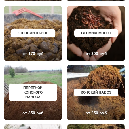
ЛОПАТИНСКИЙ
ПОЧИНОК
ЛОСИНО-ПЕТРОВСКИЙ
ГУСЕВ
ЛОТОШИНО
КАНАШ
ЛУКИНО
КУРГАНИНСК
ЛУНЕВО
ЩЕКИНО
ЛУХОВИЦЫ
ДИМИТРОВГРАД
ЛЫТКАРИНО
СИМ
ЛЬВОВСКИЙ
МАЛОЯРОСЛАВЕЦ
КОРОВИЙ НАВОЗ
ВЕРМИКОМПОСТ
ЛЮБЕРЦЫ
МАРИИНСК
ЛЮБУЧАНЫ
МИНУСИНСК
МАЛАХОВКА
ВЕРХНЯЯ ПЫШМА
МАЛИНО
РОССОШЬ
от 170 руб
от 300 руб
МАМЫРИ
УСТЬ ЛАБИНСК
МАРФИНО
КОМСОМОЛЬСК
МЕНДЕЛЕЕВО
РЖЕВ
МЕШКОВО
АЛЕКСЕЕВКА
МЕЩЕРИНО
ВЯЗЬМА
МИХНЕВО
ИШИМ
МИШЕРОНСКИЙ
ПОКРОВ
МОЖАЙСК
ЗЕЛЕНОДОЛЬСК
ПЕРЕГНОЙ
МОЛОДЕЖНЫЙ
ЛИВНЫ
КОНСКОГО
КОНСКИЙ НАВОЗ
МОЛОКОВО
БОБРОВ
НАВОЗА
МОНИНО
ЛИСКИ
МОСКОВСКИЙ
КУЗНЕЦК
МУХАНОВО
БАЛАШОВ
от 350 руб
от 250 руб
МЫТИЩИ
ВЫШНИЙ ВОЛОЧЕК
НАРО-ФОМИНСК
БЕЛОЯРСКИЙ
НАХАБИНО
ГУСЬ ХРУСТАЛЬНЫЙ