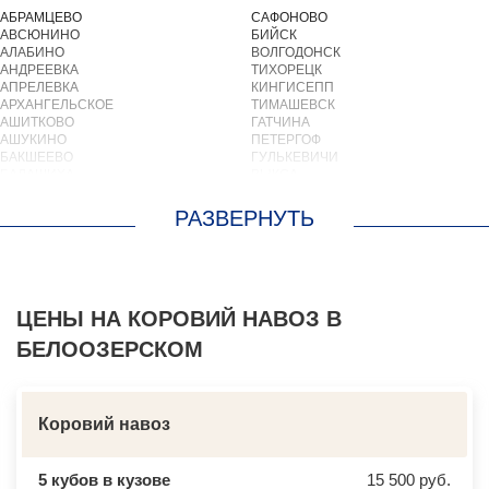
АБРАМЦЕВО
САФОНОВО
АВСЮНИНО
БИЙСК
АЛАБИНО
ВОЛГОДОНСК
АНДРЕЕВКА
ТИХОРЕЦК
АПРЕЛЕВКА
КИНГИСЕПП
АРХАНГЕЛЬСКОЕ
ТИМАШЕВСК
АШИТКОВО
ГАТЧИНА
АШУКИНО
ПЕТЕРГОФ
БАКШЕЕВО
ГУЛЬКЕВИЧИ
БАЛАШИХА
ВЫКСА
БАРВИХА
БЕРЕЗОВСКИЙ
БАРЫБИНО
ВЫБОРГ
БЕЛООЗЕРСКИЙ
ТУАПСЕ
БЕЛООМУТ
ЗИМА
БЕЛЫЕ СТОЛБЫ
БРАТСК
БОГОРОДСКОЕ
СЕВЕРОДВИНСК
БОЛЬШИЕ ВЯЗЕМЫ
БАЛАКОВО
БОЛЬШИЕ ДВОРЫ
ЦЕНЫ НА КОРОВИЙ НАВОЗ В
НАХОДКА
БОЛЬШОЕ БУНЬКОВО
КОЛПИНО
БЕЛООЗЕРСКОМ
БОРОДИНО
ЕЙСК
БОТАКОВО
ВОЛЖСК
БРОННИЦЫ
НОВЫЙ УРЕНГОЙ
БУРЦЕВО
ЛЮБИМ
БУТОВО
ОСТРОВ
Коровий навоз
БЫКОВО
АЗОВ
БЫЛОВО
ЛАБИНСК
ВАЛУЕВО
КСТОВО
5 кубов в кузове
15 500 руб.