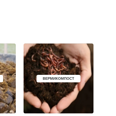
СОРТАВАЛА
КАЛТАН
ЮРГА
ВЯТСКИЕ ПОЛЯНЫ
ОЛЕНЕГОРСК
ЛЫСЬВА
И
НЕРЮНГРИ
АРСК
УДОМЛЯ
АМУРСК
ЧЕБАРКУЛЬ
НОЯБРЬСК
ГОРОХОВЕЦ
КАЛАЧ
БАЛТИЙСК
ЛЮДИНОВО
МЕЩОВСК
ЕЛИЗОВО
ВЕРМИКОМПОСТ
КИСЕЛЕВСК
БОГОТОЛ
РУЗАЕВКА
БУГУРУСЛАН
АРТЕМОВСКИЙ
КРАСНОТУРЬИНСК
СЕВЕРСК
ВЕНЕВ
БЕЛОКУРИХА
 АМУРЕ
КОРЯЖМА