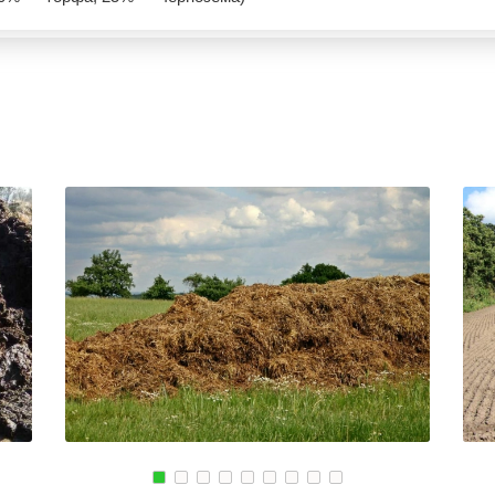
ЭНГЕЛЬС
УСТЬ ЛАБИНСК
МАГНИТОГОРСК
КОМСОМОЛЬСК
КИЙ
БЛАГОВЕЩЕНСК
РЖЕВ
СКИЙ
ОБНИНСК
АЛЕКСЕЕВКА
КОЛА
ВЯЗЬМА
КИРОВСК
ИШИМ
СВОБОДНЫЙ
ПОКРОВ
ОСАД
БОР
ЗЕЛЕНОДОЛЬСК
ЫЕ ПРУДЫ
ПАВЛОВСК
ЛИВНЫ
ВЛАДИКАВКАЗ
БОБРОВ
КОВСКИЙ
ЮЖНО САХАЛИНСК
ЛИСКИ
ДЕРБЕНТ
КУЗНЕЦК
ГОРСК
АНГАРСК
БАЛАШОВ
СТЕРЛИТАМАК
ВЫШНИЙ ВОЛОЧЕ
ГРЯЗИ
БЕЛОЯРСКИЙ
ДНО
ГУСЬ ХРУСТАЛЬН
ПАВНА
ТЕМРЮК
ИЗБЕРБАШ
ЛУГА
НАЗРАНЬ
РОДОК
БАТАЙСК
АБИНСК
Я
МАЙКОП
ПЕРЕВОЗ
РЫБИНСК
ИСКИТИМ
СЛАВЯНСК НА КУБАНИ
СЫСЕРТЬ
ТУЙМАЗЫ
КЫЗЫЛ
МУРОМ
МИХАЙЛОВКА
ЩИК
СЫЗРАНЬ
АКСАЙ
ПУШКИН
ПЕРЕСЛАВЛЬ ЗАЛ
ВСЕВОЛОЖСК
ЖУКОВ
АРЗАМАС
КУРЧАТОВ