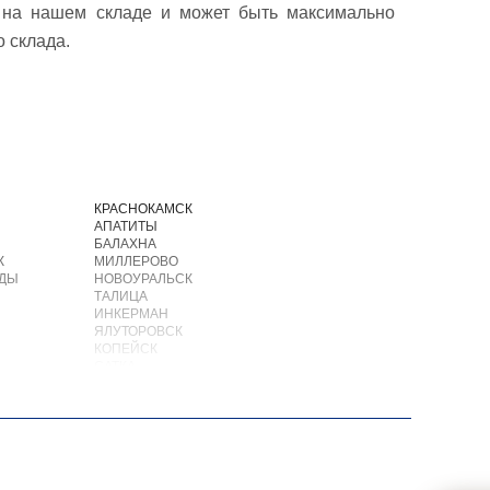
и на нашем складе и может быть максимально
 склада.
И
КРАСНОКАМСК
АПАТИТЫ
БАЛАХНА
К
МИЛЛЕРОВО
ОДЫ
НОВОУРАЛЬСК
ТАЛИЦА
ИНКЕРМАН
ЯЛУТОРОВСК
КОПЕЙСК
САТКА
АХТУБИНСК
ИШИМБАЙ
БИРОБИДЖАН
ШАРЫПОВО
ВАЛДАЙ
КУЙБЫШЕВ
СОЛИКАМСК