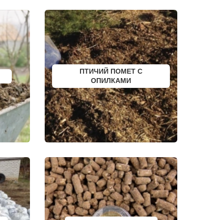
ЮРЬЕВ-ПОЛЬСКИЙ
ФУРМАНОВ
НИЖНЕУДИНСК
РСК
ШЕЛЕХОВ
УРЖУМ
ЛЕБЕДЯНЬ
ЛЫСКОВО
КАЛАЧИНСК
СОРОЧИНСК
ПТИЧИЙ ПОМЕТ С
ГОРНОЗАВОДСК
ОПИЛКАМИ
ВЕРХНИЙ ТАГИЛ
КАРПИНСК
БЕЛЕВ
ДОНСКОЙ
СТАРОДУБ
БУТУРЛИНОВКА
ТАЙШЕТ
ГВАРДЕЙСК
СУХИНИЧИ
ОСИННИКИ
МОРОЗОВСК
АЛАПАЕВСК
ИЗОБИЛЬНЫЙ
МОРШАНСК
БУГУЛЬМА
БУИНСК
ЛИХОСЛАВЛЬ
СУВОРОВ