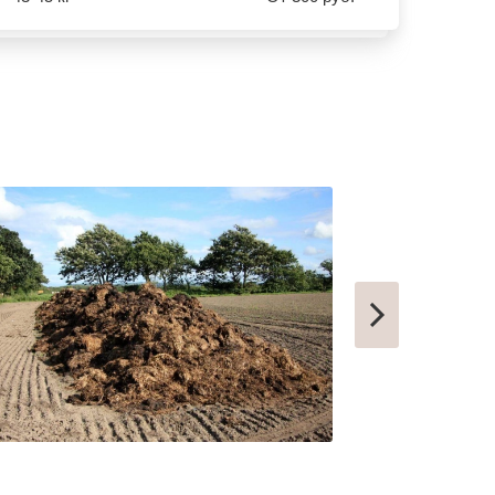
КОНДРОВО
ТАШТАГОЛ
УСИНСК
НОВОТРОИЦК
ЗАРЕЧНЫЙ
НЫТВА
АРАМИЛЬ
КОТОВО
ФРОЛОВО
СЕМИЛУКИ
УСТЬ-КУТ
СЛОБОДСКОЙ
ПИКАЛЕВО
К
КОВЫЛКИНО
ПОЛЯРНЫЙ
ЫЙ
КУЛЕБАКИ
СЕРГАЧ
ПОРХОВ
РЫБНОЕ
АТКАРСК
ЕРШОВ
ГУБКИНСКИЙ
ЗАРИНСК
НОВОЗЫБКОВ
КИРИЛЛОВ
ЕССКИЙ
БОГУЧАР
БОРОВСК
МЕДЫНЬ