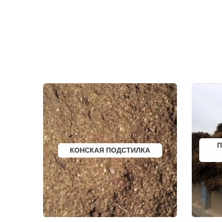
ЗЕЛЕНОГРАД
ТРОИЦК
ЗЕЛЕНОГРАДСКИЙ
ТРОИЦКОЕ
ЗНАМЯ ОКТЯБРЯ
ТУГОЛЕССК
ИВАНТЕЕВКА
ТУПИКОВО
ИКША
ТУЧКОВО
ИСТРА
УВАРОВКА
КАЛИНИНЕЦ
УДЕЛЬНАЯ
КАШИРА
УЗУНОВО
КИЕВСКИЙ
УСПЕНСКО
КЛИМОВСК
ФИРСАНОВ
КЛИН
ФОМИНСКО
КЛЯЗЬМА
ФОСФОРИТ
КНУТОВО
ФРЯЗИНО
КОЖИНО
ФРЯНОВО
КОКОШКИНО
ХИМКИ
КОЛЮБАКИНО
ХОРЛОВО
КОММУНАРКА
ХОТЬКОВО
КОНСТАНТИНОВО
ЧЕРЕПОВО
П
КОНСКАЯ ПОДСТИЛКА
КОРЕНЕВО
ЧЕРКИЗОВО
КОРОЛЕВ
ЧЕРНОГОЛО
КОСИНО
ЧЕРНОЕ
КОТЕЛЬНИКИ
ЧЕРУСТИ
КРАСКОВО
ЧЕХОВ
КРАСНАЯ ПАХРА
ШАРАПОВО
КРАСНОАРМЕЙСК
ШАТУРА
КРАСНОГОРСК
ШАТУРТОРФ
КРАСНОЗАВОДСК
ШАХОВСКА
КРАСНОЗНАМЕНСК
ШЕРЕМЕТЬ