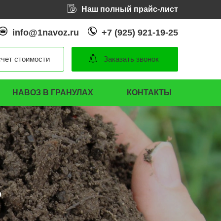
Наш полный прайс-лист
info@1navoz.ru
+7 (925) 921-19-25
чет стоимости
Заказать звонок
НАВОЗ В ГРАНУЛАХ
КОНТАКТЫ
В
В
В