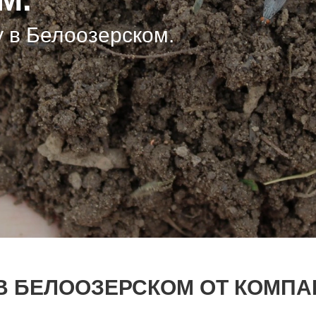
у в Белоозерском.
у в Белоозерском.
у в Белоозерском.
В БЕЛООЗЕРСКОМ ОТ КОМПА