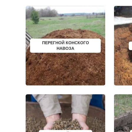
КРАТОВО
ШИШКИН Л
КРЮКОВО
ЩЕЛКОВО
КУБИНКА
ЩЕРБИНКА
КУПАВНА
ЭЛЕКТРОГО
КУРОВСКОЕ
ЭЛЕКТРОИЗ
ЛЕСНОЙ
ЭЛЕКТРОСТ
ЛЕТОВО
ЭЛЕКТРОУГ
ЛИКИНО-ДУЛЕВО
ЮБИЛЕЙН
ЛОБАНОВО
ЮПИТЕР
ПЕРЕГНОЙ КОНСКОГО
ЛОБНЯ
ЯКОВЛЕВС
НАВОЗА
ЛОПАТИНСКИЙ
ЯХРОМА
ЛОСИНО-ПЕТРОВСКИЙ
АНАПА
ЛОТОШИНО
ЕКАТЕРИНБ
ЛУКИНО
КРАСНОДАР
ЛУНЕВО
НОВОСИБИ
ЛУХОВИЦЫ
ВОРОНЕЖ
ЛЫТКАРИНО
ИРКУТСК
ЛЬВОВСКИЙ
РОСТОВ
ЛЮБЕРЦЫ
САМАРА
ЛЮБУЧАНЫ
НЕЯ
МАЛАХОВКА
ВОЛГОГРАД
МАЛИНО
НИЖНИЙ Н
МАМЫРИ
КРАСНОЯР
МАРФИНО
ЧЕЛЯБИНС
МЕНДЕЛЕЕВО
УФА
МЕШКОВО
САНКТ-ПЕТ
МЕЩЕРИНО
ПЕРМЬ
МИХНЕВО
КАЗАНЬ