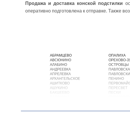
Продажа и доставка конской подстилки
ос
оперативно подготовлена к отправке. Также во
АБРАМЦЕВО
ОПАЛИХА
АВСЮНИНО
ОРЕХОВО-З
АЛАБИНО
ОСТРОВЦЫ
АНДРЕЕВКА
ПАВЛОВСКА
АПРЕЛЕВКА
ПАВЛОВСКИ
АРХАНГЕЛЬСКОЕ
ПЕНИНО
АШИТКОВО
ПЕРВОМАЙ
АШУКИНО
ПЕРЕСВЕТ
БАКШЕЕВО
ПЕСКИ
БАЛАШИХА
ПИРОГОВС
БАРВИХА
ПОВАРОВО
БАРЫБИНО
ПОДОЛЬСК
БЕЛООЗЕРСКИЙ
ПОЛУШКИН
БЕЛООМУТ
ПОСЕЛОК В
БЕЛЫЕ СТОЛБЫ
ПОСЕЛОК Б
БОГОРОДСКОЕ
ПОСЕЛОК Б
БОЛЬШИЕ ВЯЗЕМЫ
ПОСЕЛОК В