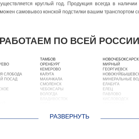
уществляется круглый год. Продукция всегда в наличи
зможен самовывоз конской подстилки вашим транспортом со
РАБОТАЕМ ПО ВСЕЙ РОССИ
ТАМБОВ
НОВОЧЕБОКСАРСК
УЕВО
ОРЕНБУРГ
МИРНЫЙ
КЕМЕРОВО
ГЕОРГИЕВСК
Я СЛОБОДА
КАЛУГА
НОВОКУЙБЫШЕВС
Й ПОСАД
МАХАЧКАЛА
МИНЕРАЛЬНЫЕ В
СМОЛЕНСК
ЕЛАБУГА
СКОЕ
ЧЕБОКСАРЫ
ЕЛЕЦ
ВОЛОГДА
ПАВЛОВО
ВЛАДИВОСТОК
КИСЛОВОДСК
КИЙ
ОРЁЛ
КРОПОТКИН
АСТРАХАНЬ
УСОЛЬЕ
ОРЛОВ
НИЖНЕВАРТОВСК
О
КОСТРОМА
КОРЕНОВСК
ОСКРЕСЕНСКОЕ
ПСКОВ
ПИОНЕРСКИЙ
ИОКОМБИНАТА
ВЕЛИКИЙ НОВГОРОД
КИРИШИ
ОЛЬШЕВИК
НАБЕРЕЖНЫЕ ЧЕЛНЫ
САРОВ
ОЛОДАРСКОГО
МУРМАНСК
ЧАПАЕВСК