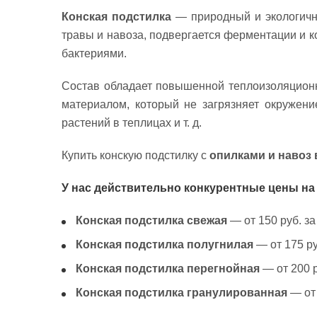
Конская подстилка
— природный и экологичны
травы и навоза, подвергается ферментации и 
бактериями.
Состав обладает повышенной теплоизоляционн
материалом, который не загрязняет окружени
растений в теплицах и т. д.
Купить конскую подстилку с
опилками и навоз
У нас действительно конкурентные цены на
Конская подстилка свежая
— от 150 руб. за
Конская подстилка полугнилая
— от 175 ру
Конская подстилка перегнойная
— от 200 р
Конская подстилка гранулированная
— от 